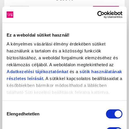
db
KOSÁRBA
KEDVENCEKHEZ AD
Ez a weboldal sütiket használ!
RÉSZLETEK
A kényelmes vásárlási élmény érdekében sütiket
használunk a tartalom és a közösségi funkciók
biztosításához, a weboldal forgalmunk elemzéséhez és
reklámozás céljából. A weboldalon megtekintheted az
Adatkezelési
tájékoztatónkat
és a
sütik használatának
részletes leírását.
A sütikkel kapcsolatos beállításaidat a
későbbiekben bármikor módosíthatod a láblécben
található Süti kezelési beállítások feliratra kattintva.
Hozzájárulás
Elengedhetetlen
kiválasztása