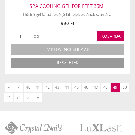
SPA COOLING GEL FOR FEET 35ML
Hűsítő gél fáradt és égő lábfejek és lábak számára.
990 Ft
db
KOSÁRBA
KEDVENCEKHEZ AD
RÉSZLETEK
«
‹
40
41
42
43
44
45
46
47
48
49
50
Első
Előző
Következő
Utolsó
51
52
›
»