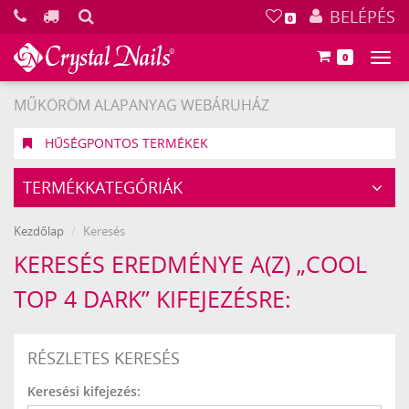
KERESÉS
BELÉPÉS
0
0
Főm
MŰKÖRÖM ALAPANYAG WEBÁRUHÁZ
HŰSÉGPONTOS TERMÉKEK
TERMÉKKATEGÓRIÁK
Kezdőlap
Keresés
KERESÉS EREDMÉNYE A(Z) „COOL
TOP 4 DARK” KIFEJEZÉSRE:
RÉSZLETES KERESÉS
Keresési kifejezés: