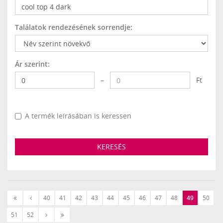
Találatok rendezésének sorrendje:
Ár szerint:
–
Ft
A termék leírásában is keressen
KERESÉS
«
‹
40
41
42
43
44
45
46
47
48
49
50
Első
Előző
Következő
Utolsó
51
52