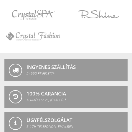
Crystal
LuXLash
Nails
Crystal
P.Shine
SPA
Crystal
Fashion
INGYENES SZÁLLÍTÁS
24990 FT FELETT*
100% GARANCIA
TERMÉKCSERE, JÓTÁLLÁS*
ÜGYFÉLSZOLGÁLAT
8-17H TELEFONON, EMAILBEN