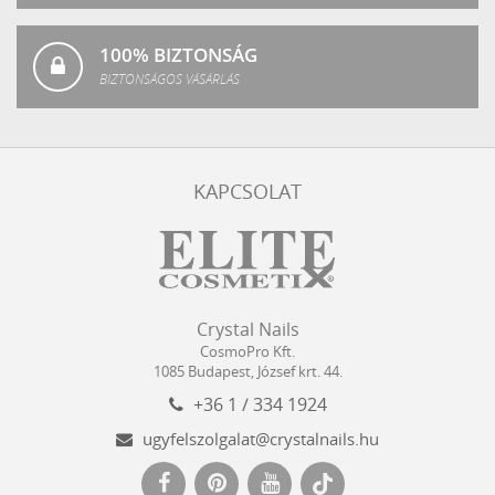
100% BIZTONSÁG
BIZTONSÁGOS VÁSÁRLÁS
KAPCSOLAT
Crystal
CosmoPro
Crystal Nails
Nails
Kft.
CosmoPro Kft.
Hungary
1085
Budapest
,
József krt. 44.
+36 1 / 334 1924
ugyfelszolgalat@crystalnails.hu
www.crystalnails.hu