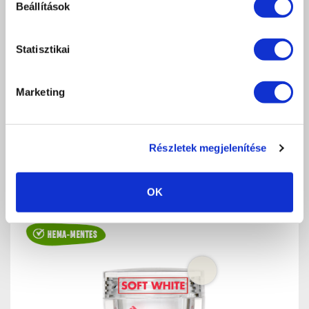
Beállítások
SLOWER CRYSTAL CLEAR PORCELÁN 28G (40ML)
Statisztikai
Kristálytiszta
3 590 Ft
Marketing
db
KOSÁRBA
KEDVENCEKHEZ AD
Részletek megjelenítése
RÉSZLETEK
OK