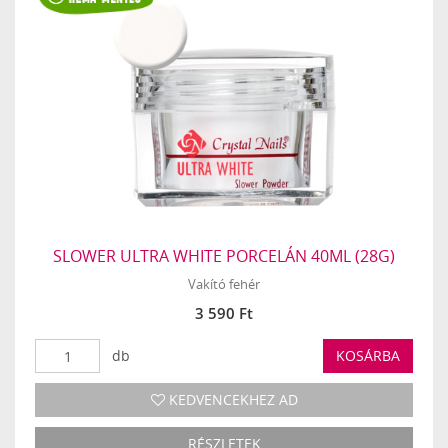
SLOWER ULTRA WHITE PORCELÁN 40ML (28G)
Vakító fehér
3 590 Ft
db
KOSÁRBA
KEDVENCEKHEZ AD
RÉSZLETEK