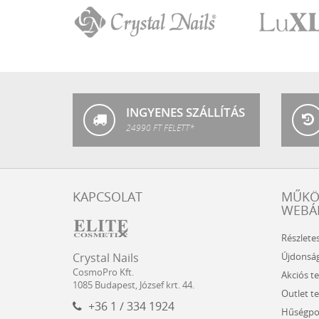
Crystal
LuXLash
Nails
INGYENES SZÁLLÍTÁS
24990 FT FELETT*
KAPCSOLAT
MŰK
WEBÁ
Részlete
Crystal
CosmoPro
Újdonsá
Crystal Nails
Nails
Kft.
CosmoPro Kft.
Akciós t
Hungary
1085
Budapest
,
József krt. 44.
Outlet t
+36 1 / 334 1924
Hűségpo