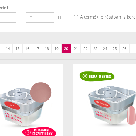
rint:
A termék leírásában is ker
–
Ft
14
15
16
17
18
19
20
21
22
23
24
25
26
Előző
›