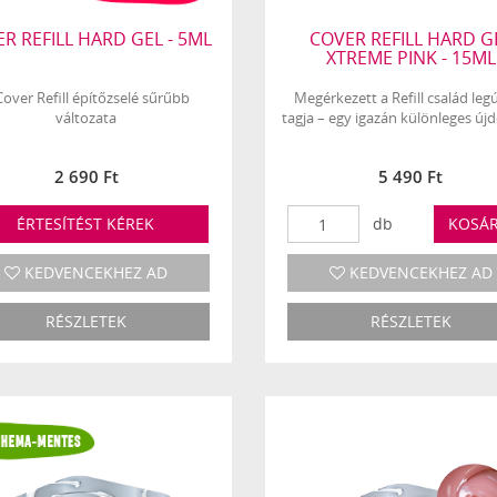
R REFILL HARD GEL - 5ML
COVER REFILL HARD G
XTREME PINK - 15ML
Cover Refill építőzselé sűrűbb
Megérkezett a Refill család leg
változata
tagja – egy igazán különleges új
2 690 Ft
5 490 Ft
ÉRTESÍTÉST KÉREK
db
KOSÁ
KEDVENCEKHEZ AD
KEDVENCEKHEZ AD
RÉSZLETEK
RÉSZLETEK