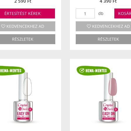
2 590 Ft
4 390 Ft
ÉRTESÍTÉST KÉREK
db
KOSÁ
KEDVENCEKHEZ AD
KEDVENCEKHEZ AD
RÉSZLETEK
RÉSZLETEK