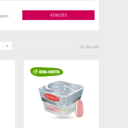
KERESÉS
essen
Következő
Utolsó
20 / 98 oldal
»