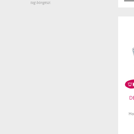
tag böngészi.
D
Ho