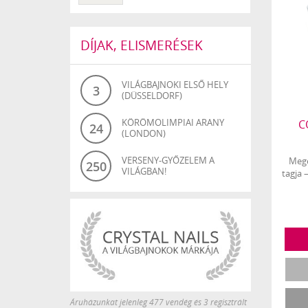
DÍJAK, ELISMERÉSEK
VILÁGBAJNOKI ELSŐ HELY
3
(DÜSSELDORF)
KÖRÖMOLIMPIAI ARANY
C
24
(LONDON)
VERSENY-GYŐZELEM A
Megé
250
VILÁGBAN!
tagja 
Áruházunkat jelenleg 477 vendég és 3 regisztrált