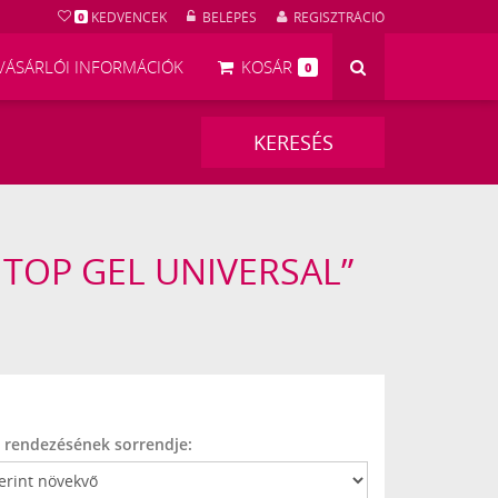
KEDVENCEK
BELÉPÉS
REGISZTRÁCIÓ
0
KERESÉS
VÁSÁRLÓI INFORMÁCIÓK
KOSÁR
0
KERESÉS
 TOP GEL UNIVERSAL”
k rendezésének sorrendje: