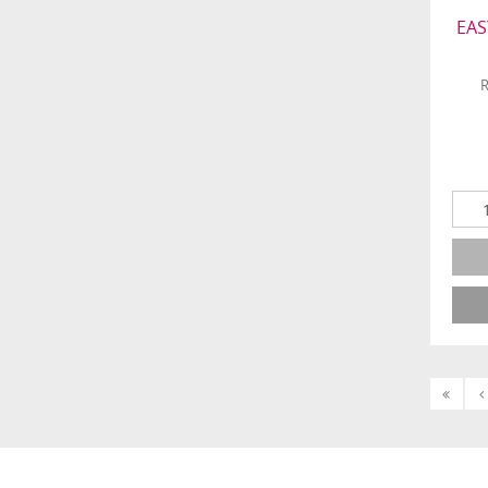
EAS
R
«
‹
Első