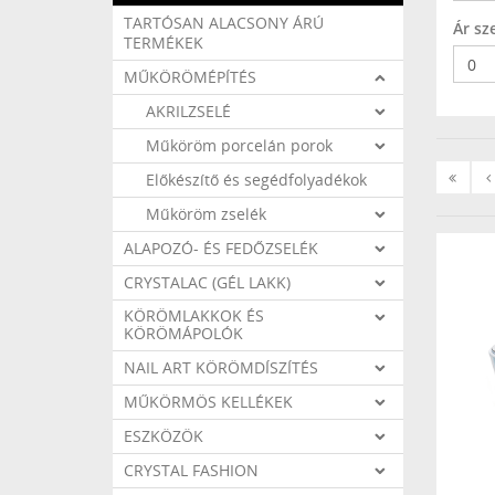
TARTÓSAN ALACSONY ÁRÚ
Ár sze
TERMÉKEK
MŰKÖRÖMÉPÍTÉS
AKRILZSELÉ
Műköröm porcelán porok
«
‹
Előkészítő és segédfolyadékok
Első
Műköröm zselék
ALAPOZÓ- ÉS FEDŐZSELÉK
CRYSTALAC (GÉL LAKK)
KÖRÖMLAKKOK ÉS
KÖRÖMÁPOLÓK
NAIL ART KÖRÖMDÍSZÍTÉS
MŰKÖRMÖS KELLÉKEK
ESZKÖZÖK
CRYSTAL FASHION