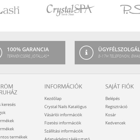
Crystal
P.Shine
SPA
100% GARANCIA
ÜGYFÉLSZOLGÁ
TERMÉKCSERE, JÓTÁLLÁS*
8-17H TELEFONON, EMAI
ÖRÖM
INFORMÁCIÓK
SAJÁT FIÓK
RUHÁZ
Kezdőlap
Belépés
s keresés
Crystal Nails Katalógus
Regisztráció
gok
Vásárlói információk
Kosár
ermékek
Fizetési információk
Kedvencek
ermékek
Szállítási információk
ntos termékek
Adatvédelmi tájékoztató