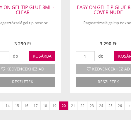
Y ON GEL TIP GLUE 8ML -
EASY ON GEL TIP GLUE 8
CLEAR
COVER NUDE
agasztózselé gel tip boxhoz
Ragasztózselé gel tip boxh
3 290 Ft
3 290 Ft
db
KOSÁRBA
db
KOSÁ
KEDVENCEKHEZ AD
KEDVENCEKHEZ AD
RÉSZLETEK
RÉSZLETEK
14
15
16
17
18
19
20
21
22
23
24
25
26
Előző
›