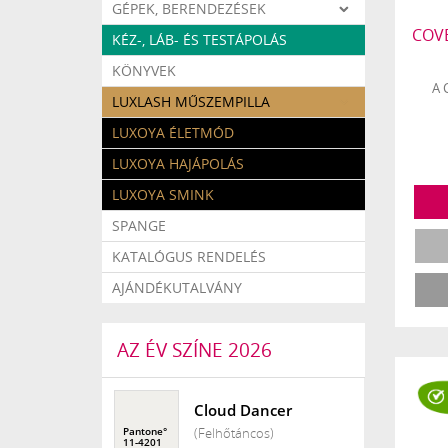
GÉPEK, BERENDEZÉSEK
COVE
KÉZ-, LÁB- ÉS TESTÁPOLÁS
KÖNYVEK
A 
LUXLASH MŰSZEMPILLA
LUXOYA ÉLETMÓD
LUXOYA HAJÁPOLÁS
LUXOYA SMINK
SPANGE
KATALÓGUS RENDELÉS
AJÁNDÉKUTALVÁNY
AZ ÉV SZÍNE 2026
Cloud Dancer
(Felhőtáncos)