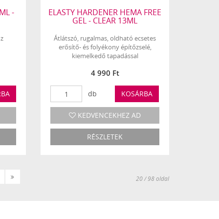
ML -
ELASTY HARDENER HEMA FREE
GEL - CLEAR 13ML
oz
Átlátszó, rugalmas, oldható ecsetes
erősítő- és folyékony építőzselé,
kiemelkedő tapadással
4 990 Ft
RBA
db
KOSÁRBA
KEDVENCEKHEZ AD
RÉSZLETEK
Következő
Utolsó
20 / 98 oldal
»