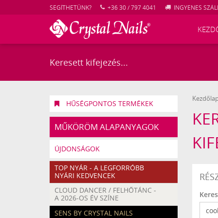
SEGÍTHETÜNK?
+36 30 / 797 4041
INGYENES SZÁLL
KEZD
Kezdőla
HŰSÉGPONTOS TERMÉKEK
KER
MŰKÖRÖM ALAPANYAGOK
KIF
ÚJDONSÁGOK
TOP NYÁR - A LEGFORRÓBB
NYÁRI KEDVENCEK
RÉS
CLOUD DANCER / FELHŐTÁNC -
Keres
A 2026-OS ÉV SZÍNE
SENS BY CRYSTAL NAILS