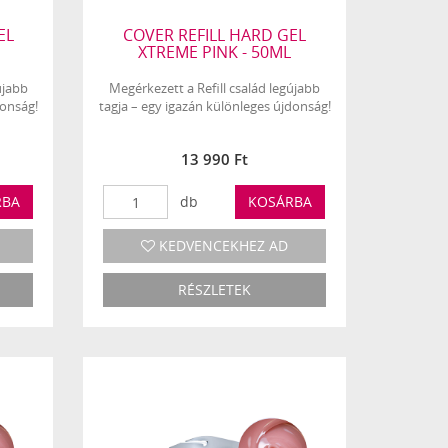
EL
COVER REFILL HARD GEL
XTREME PINK - 50ML
újabb
Megérkezett a Refill család legújabb
donság!
tagja – egy igazán különleges újdonság!
13 990 Ft
RBA
db
KOSÁRBA
KEDVENCEKHEZ AD
RÉSZLETEK