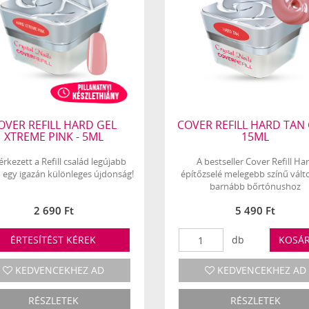
OVER REFILL HARD GEL
COVER REFILL HARD TAN 
XTREME PINK - 5ML
15ML
rkezett a Refill család legújabb
A bestseller Cover Refill Ha
– egy igazán különleges újdonság!
építőzselé melegebb színű vált
barnább bőrtónushoz
2 690 Ft
5 490 Ft
ÉRTESÍTÉST KÉREK
db
KOSÁ
KEDVENCEKHEZ AD
KEDVENCEKHEZ AD
RÉSZLETEK
RÉSZLETEK