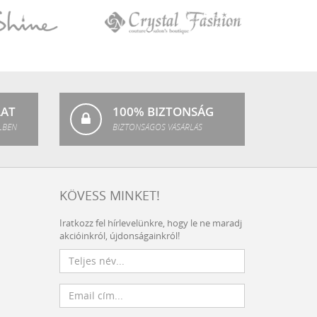
Crystal
Fashion
LAT
100% BIZTONSÁG
LBEN
BIZTONSÁGOS VÁSÁRLÁS
KÖVESS MINKET!
Iratkozz fel hírlevelünkre, hogy le ne maradj
akcióinkról, újdonságainkról!