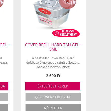
GEL -
COVER REFILL HARD TAN GEL -
5ML
rd
A bestseller Cover Refill Hard
ozata,
építőzselé melegebb színű változata,
barnább bőrtónushoz
2 690 Ft
RBA
ÉRTESÍTÉST KÉREK
KEDVENCEKHEZ AD
RÉSZLETEK