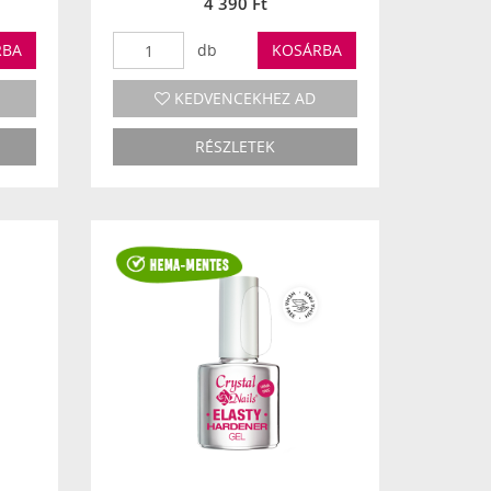
4 390 Ft
RBA
db
KOSÁRBA
KEDVENCEKHEZ AD
RÉSZLETEK