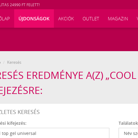
ÍTÁS 24990 FT FELETT!
ŐLAP
ÚJDONSÁGOK
AKCIÓK
OUTLET
MAGAZIN
p
Keresés
ESÉS EREDMÉNYE A(Z) „COOL
EJEZÉSRE:
ZLETES KERESÉS
ési kifejezés:
Találato