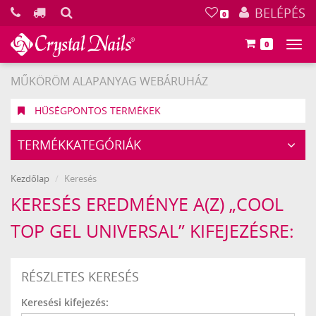
KERESÉS
BELÉPÉS
0
0
Főm
MŰKÖRÖM ALAPANYAG WEBÁRUHÁZ
HŰSÉGPONTOS TERMÉKEK
TERMÉKKATEGÓRIÁK
Kezdőlap
Keresés
KERESÉS EREDMÉNYE A(Z) „COOL
TOP GEL UNIVERSAL” KIFEJEZÉSRE:
RÉSZLETES KERESÉS
Keresési kifejezés: