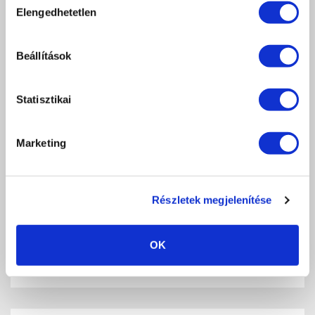
Elengedhetetlen
kiválasztása
Beállítások
Statisztikai
ROYAL GEL R70 - 4,5ML
Marketing
Marsala
2 790 Ft
db
KOSÁRBA
Részletek megjelenítése
KEDVENCEKHEZ AD
OK
RÉSZLETEK