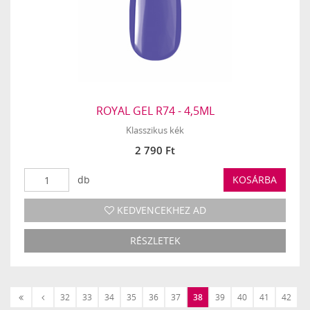
ROYAL GEL R74 - 4,5ML
Klasszikus kék
2 790 Ft
db
KOSÁRBA
KEDVENCEKHEZ AD
RÉSZLETEK
«
‹
32
33
34
35
36
37
38
39
40
41
42
Első
Előző