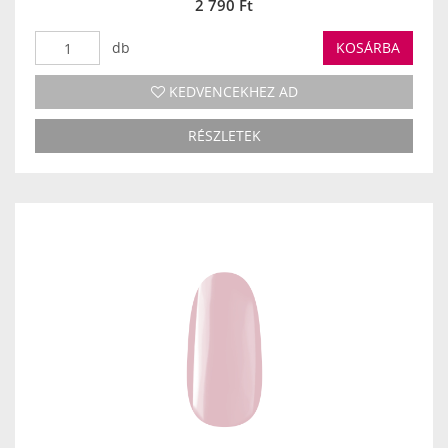
2 790 Ft
db
KOSÁRBA
KEDVENCEKHEZ AD
RÉSZLETEK