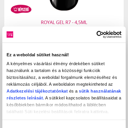
ROYAL GEL R7 - 4,5ML
Royal fekete
2 790 Ft
db
KOSÁRBA
Ez a weboldal sütiket használ!
KEDVENCEKHEZ AD
A kényelmes vásárlási élmény érdekében sütiket
használunk a tartalom és a közösségi funkciók
RÉSZLETEK
biztosításához, a weboldal forgalmunk elemzéséhez és
reklámozás céljából. A weboldalon megtekintheted az
Adatkezelési
tájékoztatónkat
és a
sütik használatának
részletes leírását.
A sütikkel kapcsolatos beállításaidat a
későbbiekben bármikor módosíthatod a láblécben
található Süti kezelési beállítások feliratra kattintva.
Hozzájárulás