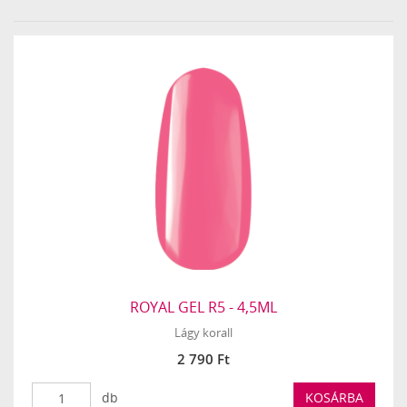
›
»
ROYAL GEL R5 - 4,5ML
Lágy korall
2 790 Ft
db
KOSÁRBA