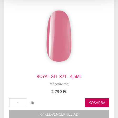
ROYAL GEL R71 - 4,5ML
Mályvavirág
2 790 Ft
db
KOSÁRBA
KEDVENCEKHEZ AD