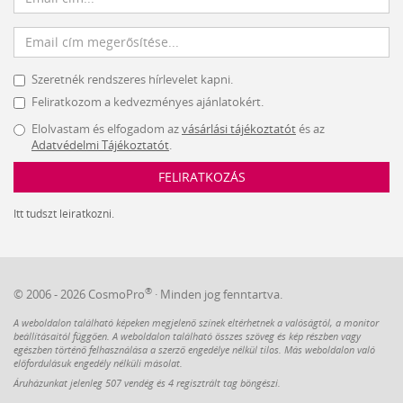
Szeretnék rendszeres hírlevelet kapni.
Feliratkozom a kedvezményes ajánlatokért.
Elolvastam és elfogadom az
vásárlási tájékoztatót
és az
Adatvédelmi Tájékoztatót
.
FELIRATKOZÁS
Itt tudszt leiratkozni.
®
© 2006 - 2026 CosmoPro
· Minden jog fenntartva.
A weboldalon található képeken megjelenő színek eltérhetnek a valóságtól, a monitor
beállításaitól függően. A weboldalon található összes szöveg és kép részben vagy
egészben történő felhasználása a szerző engedélye nélkül tilos. Más weboldalon való
előfordulásuk engedély nélküli másolat.
Áruházunkat jelenleg 507 vendég és 4 regisztrált tag böngészi.