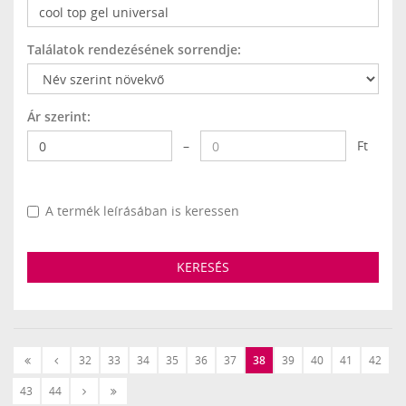
Találatok rendezésének sorrendje:
Ár szerint:
–
Ft
A termék leírásában is keressen
KERESÉS
«
‹
32
33
34
35
36
37
38
39
40
41
42
Első
Előző
Következő
Utolsó
43
44