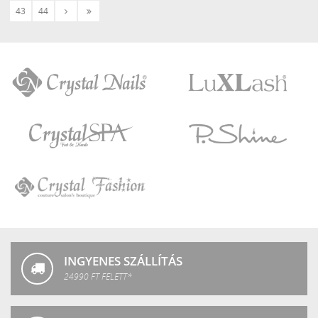
Következő
Utolsó
43
44
›
»
Crystal
LuXLash
Nails
Crystal
P.Shine
SPA
Crystal
Fashion
INGYENES SZÁLLÍTÁS
24990 FT FELETT*