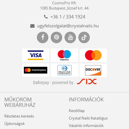
CosmoPro Kft.
Hungary
1085
Budapest
,
József krt. 44.
+36 1 / 334 1924
ugyfelszolgalat@crystalnails.hu
www.crystalnails.hu
MŰKÖRÖM
INFORMÁCIÓK
WEBÁRUHÁZ
Kezdőlap
Részletes keresés
Crystal Nails Katalógus
Újdonságok
Vásárlói információk