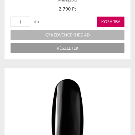
Méregzöld
2 790 Ft
db
KOSÁRBA
KEDVENCEKHEZ AD
RÉSZLETEK