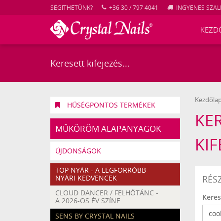
SEGÍTHETÜNK?
+36 30 / 797 4041
INGYENES SZÁLL
KEZD
Kezdőla
HŰSÉGPONTOS TERMÉKEK
KER
MŰKÖRÖM ALAPANYAGOK
KIF
ÚJDONSÁGOK
TOP NYÁR - A LEGFORRÓBB
NYÁRI KEDVENCEK
RÉS
CLOUD DANCER / FELHŐTÁNC -
Keres
A 2026-OS ÉV SZÍNE
SENS BY CRYSTAL NAILS