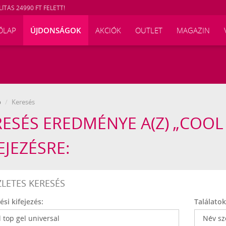
ÍTÁS 24990 FT FELETT!
ŐLAP
ÚJDONSÁGOK
AKCIÓK
OUTLET
MAGAZIN
p
Keresés
ESÉS EREDMÉNYE A(Z) „COOL
EJEZÉSRE:
ZLETES KERESÉS
ési kifejezés:
Találato