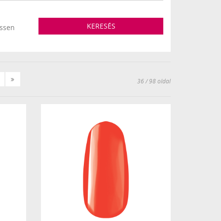
KERESÉS
essen
Következő
Utolsó
36 / 98 oldal
»