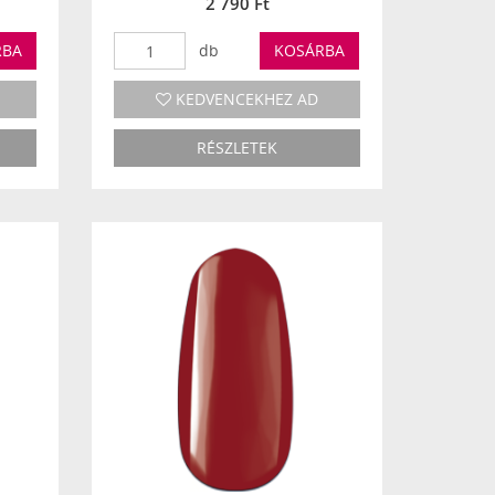
2 790 Ft
RBA
db
KOSÁRBA
KEDVENCEKHEZ AD
RÉSZLETEK