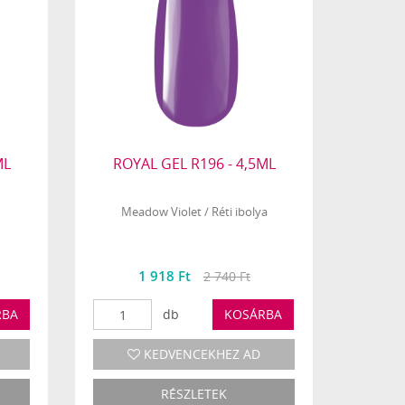
ML
ROYAL GEL R196 - 4,5ML
Meadow Violet / Réti ibolya
1 918 Ft
2 740 Ft
RBA
db
KOSÁRBA
KEDVENCEKHEZ AD
RÉSZLETEK