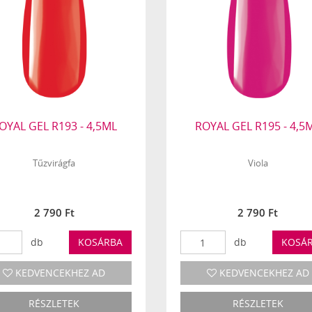
OYAL GEL R193 - 4,5ML
ROYAL GEL R195 - 4,5
Tűzvirágfa
Viola
2 790 Ft
2 790 Ft
db
KOSÁRBA
db
KOSÁ
KEDVENCEKHEZ AD
KEDVENCEKHEZ AD
RÉSZLETEK
RÉSZLETEK