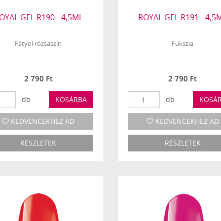
OYAL GEL R190 - 4,5ML
ROYAL GEL R191 - 4,5
Fátyol rózsaszín
Fukszia
2 790 Ft
2 790 Ft
db
KOSÁRBA
db
KOSÁ
KEDVENCEKHEZ AD
KEDVENCEKHEZ AD
RÉSZLETEK
RÉSZLETEK