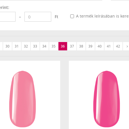
rint:
A termék leírásában is ker
–
Ft
30
31
32
33
34
35
36
37
38
39
40
41
42
Előző
›