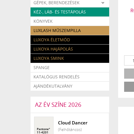
GÉPEK, BERENDEZÉSEK
R
KÉZ-, LÁB- ÉS TESTÁPOLÁS
KÖNYVEK
LUXLASH MŰSZEMPILLA
LUXOYA ÉLETMÓD
LUXOYA HAJÁPOLÁS
LUXOYA SMINK
SPANGE
KATALÓGUS RENDELÉS
AJÁNDÉKUTALVÁNY
AZ ÉV SZÍNE 2026
Cloud Dancer
(Felhőtáncos)