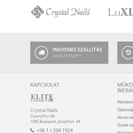
Crystal
LuXLash
Nails
INGYENES SZÁLLÍTÁS
24990 FT FELETT*
KAPCSOLAT
MŰK
WEBÁ
Részlete
Crystal
CosmoPro
Újdonsá
Crystal Nails
Nails
Kft.
CosmoPro Kft.
Akciós t
Hungary
1085
Budapest
,
József krt. 44.
Outlet t
+36 1 / 334 1924
Hűségpo