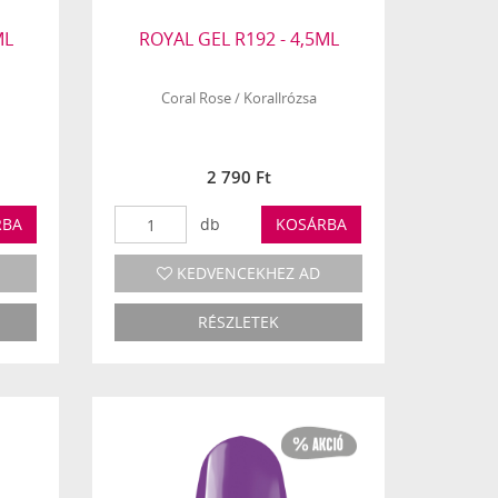
ML
ROYAL GEL R192 - 4,5ML
Coral Rose / Korallrózsa
2 790 Ft
RBA
db
KOSÁRBA
KEDVENCEKHEZ AD
RÉSZLETEK