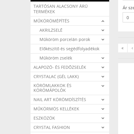
TARTÓSAN ALACSONY ÁRÚ
Ár sze
TERMÉKEK
MŰKÖRÖMÉPÍTÉS
AKRILZSELÉ
Műköröm porcelán porok
«
‹
Előkészítő és segédfolyadékok
Első
Műköröm zselék
ALAPOZÓ- ÉS FEDŐZSELÉK
CRYSTALAC (GÉL LAKK)
KÖRÖMLAKKOK ÉS
KÖRÖMÁPOLÓK
NAIL ART KÖRÖMDÍSZÍTÉS
MŰKÖRMÖS KELLÉKEK
ESZKÖZÖK
CRYSTAL FASHION