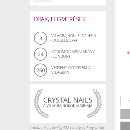
DÍJAK, ELISMERÉSEK
VILÁGBAJNOKI ELSŐ HELY
3
(DÜSSELDORF)
KÖRÖMOLIMPIAI ARANY
R
24
(LONDON)
VERSENY-GYŐZELEM A
250
VILÁGBAN!
Áruházunkat jelenleg 452 vendég és 4 regisztrált