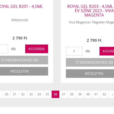
OYAL GEL R201 - 4,5ML
ROYAL GEL R203 - 4,5ML 
ÉV SZÍNE 2023 - VIVA
MAGENTA
Mélybordó
Viva Magenta / Végtelen Mag
2 790 Ft
2 790 Ft
db
KOSÁRBA
db
KOSÁ
KEDVENCEKHEZ AD
KEDVENCEKHEZ AD
RÉSZLETEK
RÉSZLETEK
30
31
32
33
34
35
36
37
38
39
40
41
42
Előző
›