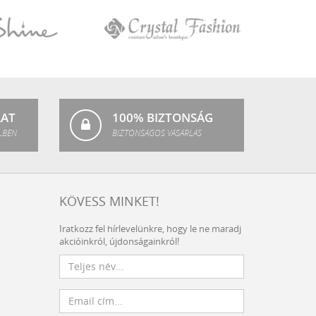
Crystal
Fashion
LAT
100% BIZTONSÁG
LBEN
BIZTONSÁGOS VÁSÁRLÁS
KÖVESS MINKET!
Iratkozz fel hírlevelünkre, hogy le ne maradj
akcióinkról, újdonságainkról!