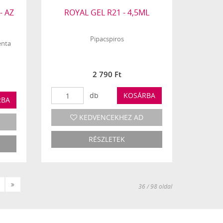
- AZ
ROYAL GEL R21 - 4,5ML
Pipacspiros
enta
2 790 Ft
db
KOSÁRBA
RBA
KEDVENCEKHEZ AD
RÉSZLETEK
Következő
Utolsó
36 / 98 oldal
»