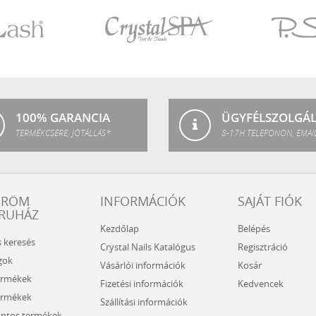
Crystal
P.Shine
SPA
100% GARANCIA
ÜGYFÉLSZOLGÁ
TERMÉKCSERE, JÓTÁLLÁS*
8-17H TELEFONON, EMAI
ÖRÖM
INFORMÁCIÓK
SAJÁT FIÓK
RUHÁZ
Kezdőlap
Belépés
s keresés
Crystal Nails Katalógus
Regisztráció
gok
Vásárlói információk
Kosár
ermékek
Fizetési információk
Kedvencek
ermékek
Szállítási információk
ntos termékek