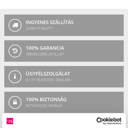
Crystal
Fashion
INGYENES SZÁLLÍTÁS
24990 FT FELETT*
100% GARANCIA
TERMÉKCSERE, JÓTÁLLÁS*
ÜGYFÉLSZOLGÁLAT
8-17H TELEFONON, EMAILBEN
100% BIZTONSÁG
BIZTONSÁGOS VÁSÁRLÁS