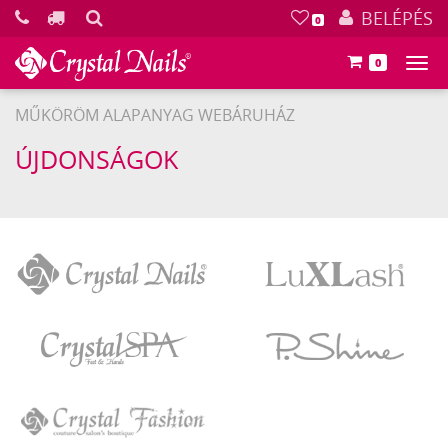
KERESÉS
BELÉPÉS
0
0
Főm
MŰKÖRÖM ALAPANYAG WEBÁRUHÁZ
ÚJDONSÁGOK
Crystal
LuXLash
Nails
Crystal
P.Shine
SPA