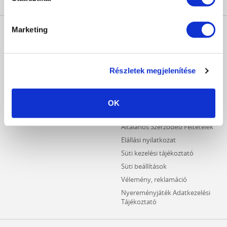
MŰKÖRÖM
INFORMÁCIÓK
Marketing
WEBÁRUHÁZ
Kezdőlap
Részletes keresés
Crystal Nails Katalógus
Újdonságok
Részletek megjelenítése
Vásárlói információk
Akciós termékek
Fizetési információk
Outlet termékek
Szállítási információk
OK
Hűségpontos termékek
Adatvédelmi tájékoztató
Általános Szerződési Feltételek
Elállási nyilatkozat
Süti kezelési tájékoztató
Süti beállítások
Vélemény, reklamáció
Nyereményjáték Adatkezelési
Tájékoztató