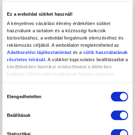
KAPCSOLAT
Ez a weboldal sütiket használ!
A kényelmes vásárlási élmény érdekében sütiket
használunk a tartalom és a közösségi funkciók
biztosításához, a weboldal forgalmunk elemzéséhez és
Crystal
CosmoPro
Crystal Nails
reklámozás céljából. A weboldalon megtekintheted az
Nails
Kft.
CosmoPro Kft.
Adatkezelési
tájékoztatónkat
és a
sütik használatának
Hungary
1085
Budapest
,
József krt. 44.
részletes leírását.
A sütikkel kapcsolatos beállításaidat a
+36 1 / 334 1924
későbbiekben bármikor módosíthatod a láblécben
ugyfelszolgalat@crystalnails.hu
található Süti kezelési beállítások feliratra kattintva.
www.crystalnails.hu
Hozzájárulás
Elengedhetetlen
kiválasztása
Beállítások
Statisztikai