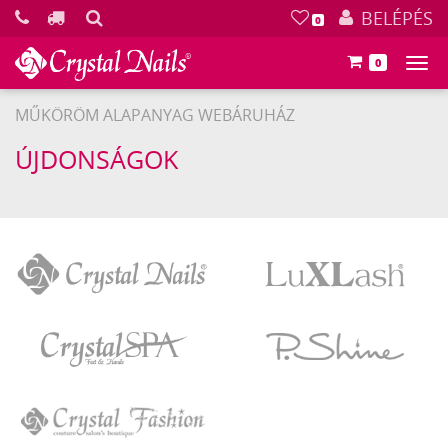
KERESÉS
BELÉPÉS
0
0
Főm
MŰKÖRÖM ALAPANYAG WEBÁRUHÁZ
ÚJDONSÁGOK
Crystal
LuXLash
Nails
Crystal
P.Shine
SPA