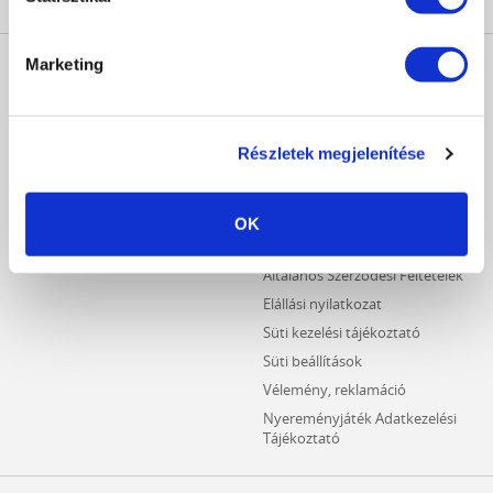
MŰKÖRÖM
INFORMÁCIÓK
Marketing
WEBÁRUHÁZ
Kezdőlap
Részletes keresés
Crystal Nails Katalógus
Újdonságok
Részletek megjelenítése
Vásárlói információk
Akciós termékek
Fizetési információk
Outlet termékek
Szállítási információk
OK
Hűségpontos termékek
Adatvédelmi tájékoztató
Általános Szerződési Feltételek
Elállási nyilatkozat
Süti kezelési tájékoztató
Süti beállítások
Vélemény, reklamáció
Nyereményjáték Adatkezelési
Tájékoztató