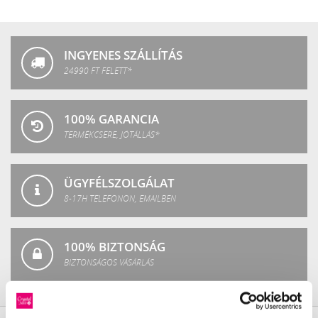
Crystal
Fashion
INGYENES SZÁLLÍTÁS
24990 FT FELETT*
100% GARANCIA
TERMÉKCSERE, JÓTÁLLÁS*
ÜGYFÉLSZOLGÁLAT
8-17H TELEFONON, EMAILBEN
100% BIZTONSÁG
BIZTONSÁGOS VÁSÁRLÁS