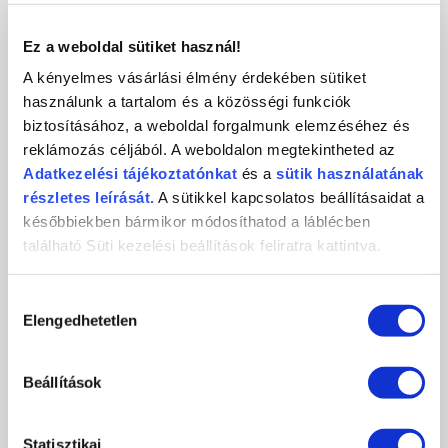
KAPCSOLAT
Ez a weboldal sütiket használ!
A kényelmes vásárlási élmény érdekében sütiket
használunk a tartalom és a közösségi funkciók
biztosításához, a weboldal forgalmunk elemzéséhez és
Crystal
CosmoPro
Crystal Nails
reklámozás céljából. A weboldalon megtekintheted az
Nails
Kft.
CosmoPro Kft.
Adatkezelési
tájékoztatónkat
és a
sütik használatának
Hungary
1085
Budapest
,
József krt. 44.
részletes leírását.
A sütikkel kapcsolatos beállításaidat a
+36 1 / 334 1924
későbbiekben bármikor módosíthatod a láblécben
ugyfelszolgalat@crystalnails.hu
található Süti kezelési beállítások feliratra kattintva.
www.crystalnails.hu
Hozzájárulás
Elengedhetetlen
kiválasztása
Beállítások
Statisztikai