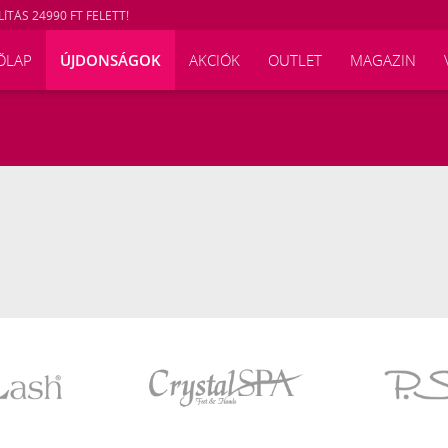
ÍTÁS 24990 FT FELETT!
ŐLAP
ÚJDONSÁGOK
AKCIÓK
OUTLET
MAGAZIN
Crystal
P.Shine