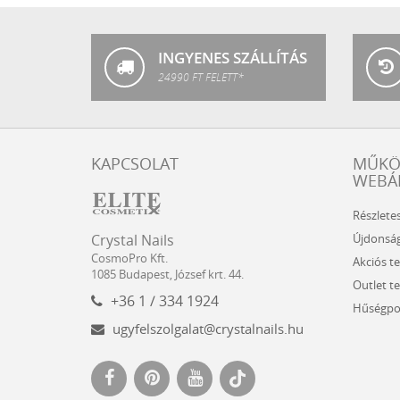
Nails
INGYENES SZÁLLÍTÁS
24990 FT FELETT*
KAPCSOLAT
MŰK
WEBÁ
Részlete
Crystal
CosmoPro
Újdonsá
Crystal Nails
Nails
Kft.
CosmoPro Kft.
Akciós t
Hungary
1085
Budapest
,
József krt. 44.
Outlet t
+36 1 / 334 1924
Hűségpo
ugyfelszolgalat@crystalnails.hu
www.crystalnails.hu