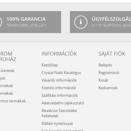
SPA
100% GARANCIA
ÜGYFÉLSZOLGÁ
TERMÉKCSERE, JÓTÁLLÁS*
8-17H TELEFONON, EMAI
ÖRÖM
INFORMÁCIÓK
SAJÁT FIÓK
RUHÁZ
Kezdőlap
Belépés
s keresés
Crystal Nails Katalógus
Regisztráció
gok
Vásárlói információk
Kosár
ermékek
Fizetési információk
Kedvencek
ermékek
Szállítási információk
ntos termékek
Adatvédelmi tájékoztató
Általános Szerződési
Feltételek
Elállási nyilatkozat
Süti kezelési tájékoztató