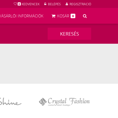
KEDVENCEK
BELÉPÉS
REGISZTRÁCIÓ
0
KERESÉS
VÁSÁRLÓI INFORMÁCIÓK
KOSÁR
0
KERESÉS
Crystal