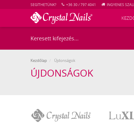
SEGÍTHETÜNK?
+36 30 / 797 4041
INGYENES SZÁLL
KEZD
Kezdőlap
Újdonságok
ÚJDONSÁGOK
Crystal
LuXLash