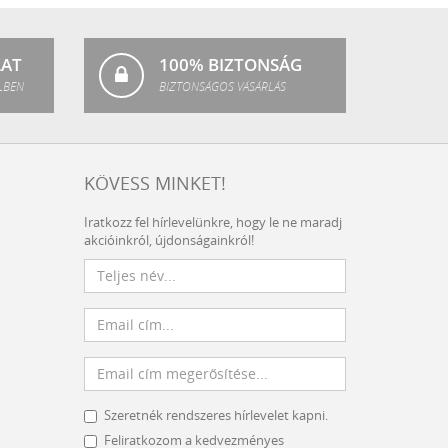
Fashion
LAT
100% BIZTONSÁG
LBEN
BIZTONSÁGOS VÁSÁRLÁS
KÖVESS MINKET!
Iratkozz fel hírlevelünkre, hogy le ne maradj
akcióinkról, újdonságainkról!
Szeretnék rendszeres hírlevelet kapni.
Feliratkozom a kedvezményes