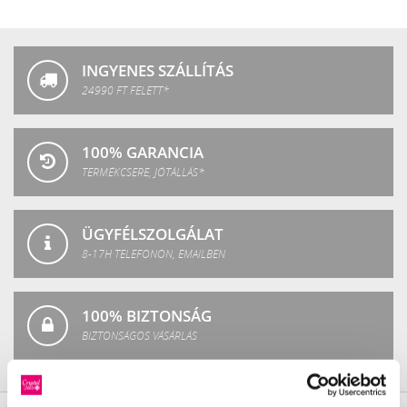
Crystal
Fashion
INGYENES SZÁLLÍTÁS
24990 FT FELETT*
100% GARANCIA
TERMÉKCSERE, JÓTÁLLÁS*
ÜGYFÉLSZOLGÁLAT
8-17H TELEFONON, EMAILBEN
100% BIZTONSÁG
BIZTONSÁGOS VÁSÁRLÁS