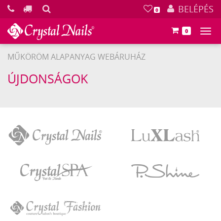
KERESÉS
BELÉPÉS
0
0
Főm
MŰKÖRÖM ALAPANYAG WEBÁRUHÁZ
ÚJDONSÁGOK
Crystal
LuXLash
Nails
Crystal
P.Shine
SPA