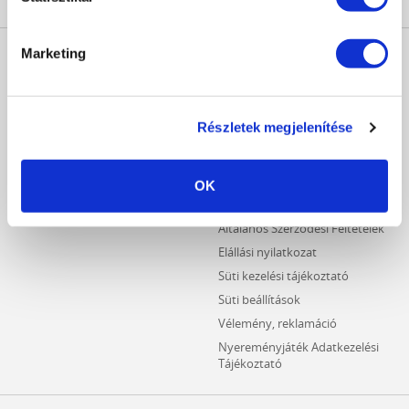
MŰKÖRÖM
INFORMÁCIÓK
Marketing
WEBÁRUHÁZ
Kezdőlap
Részletes keresés
Crystal Nails Katalógus
Újdonságok
Részletek megjelenítése
Vásárlói információk
Akciós termékek
Fizetési információk
Outlet termékek
Szállítási információk
OK
Hűségpontos termékek
Adatvédelmi tájékoztató
Általános Szerződési Feltételek
Elállási nyilatkozat
Süti kezelési tájékoztató
Süti beállítások
Vélemény, reklamáció
Nyereményjáték Adatkezelési
Tájékoztató