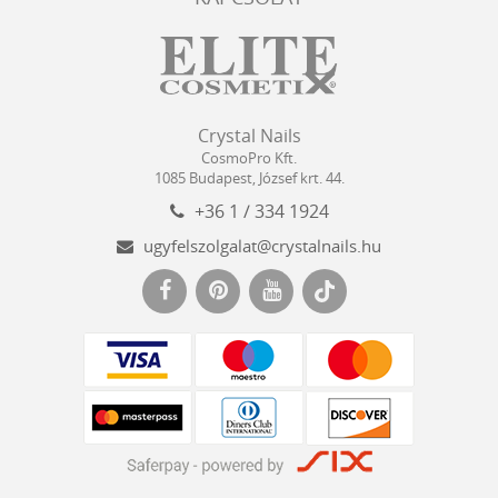
Crystal
CosmoPro
Crystal Nails
Nails
Kft.
CosmoPro Kft.
Hungary
1085
Budapest
,
József krt. 44.
+36 1 / 334 1924
ugyfelszolgalat@crystalnails.hu
www.crystalnails.hu