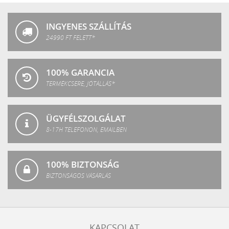
Fashion
INGYENES SZÁLLÍTÁS
24990 FT FELETT*
100% GARANCIA
TERMÉKCSERE, JÓTÁLLÁS*
ÜGYFÉLSZOLGÁLAT
8-17H TELEFONON, EMAILBEN
100% BIZTONSÁG
BIZTONSÁGOS VÁSÁRLÁS
KAPCSOLAT