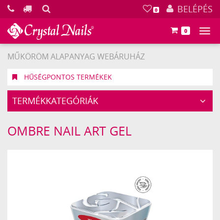
KERESÉS
BELÉPÉS
0
0
Főm
MŰKÖRÖM ALAPANYAG WEBÁRUHÁZ
HŰSÉGPONTOS TERMÉKEK
TERMÉKKATEGÓRIÁK
OMBRE NAIL ART GEL