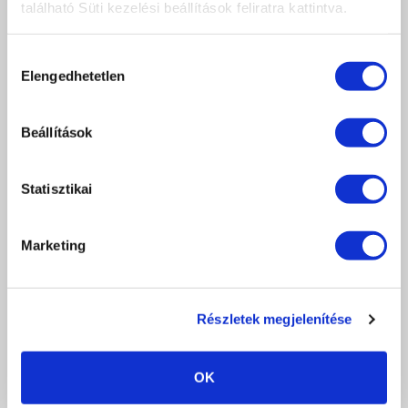
található Süti kezelési beállítások feliratra kattintva.
Hozzájárulás
Elengedhetetlen
kiválasztása
Beállítások
OMBRE GEL - 03 ROSE 3ML
3 990 Ft
Statisztikai
db
KOSÁRBA
Marketing
KEDVENCEKHEZ AD
RÉSZLETEK
Részletek megjelenítése
OK