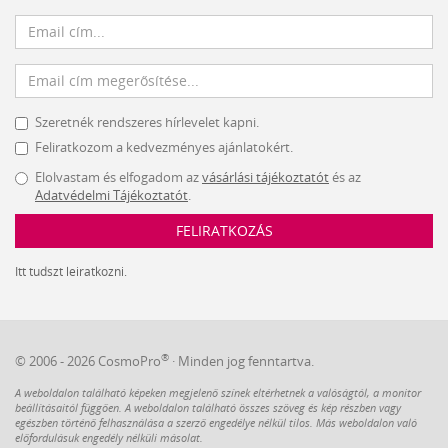
Szeretnék rendszeres hírlevelet kapni.
Feliratkozom a kedvezményes ajánlatokért.
Elolvastam és elfogadom az
vásárlási tájékoztatót
és az
Adatvédelmi Tájékoztatót
.
FELIRATKOZÁS
Itt tudszt leiratkozni.
®
© 2006 - 2026 CosmoPro
· Minden jog fenntartva.
A weboldalon található képeken megjelenő színek eltérhetnek a valóságtól, a monitor
beállításaitól függően. A weboldalon található összes szöveg és kép részben vagy
egészben történő felhasználása a szerző engedélye nélkül tilos. Más weboldalon való
előfordulásuk engedély nélküli másolat.