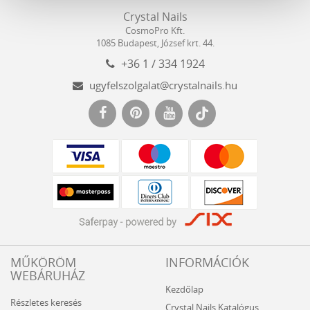
Crystal
CosmoPro
Crystal Nails
Nails
Kft.
CosmoPro Kft.
Hungary
1085
Budapest
,
József krt. 44.
+36 1 / 334 1924
ugyfelszolgalat@crystalnails.hu
www.crystalnails.hu
MŰKÖRÖM
INFORMÁCIÓK
WEBÁRUHÁZ
Kezdőlap
Részletes keresés
Crystal Nails Katalógus