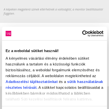
A képeken megjelenő színek eltérhetnek a valóságtól, a monitor beállításaitól
függően.
Crystal
LuXLash
Ez a weboldal sütiket használ!
Nails
A kényelmes vásárlási élmény érdekében sütiket
használunk a tartalom és a közösségi funkciók
Crystal
P.Shine
SPA
biztosításához, a weboldal forgalmunk elemzéséhez és
reklámozás céljából. A weboldalon megtekintheted az
Adatkezelési
tájékoztatónkat
és a
sütik használatának
Crystal
részletes leírását.
A sütikkel kapcsolatos beállításaidat a
Fashion
későbbiekben bármikor módosíthatod a láblécben
INGYENES SZÁLLÍTÁS
található Süti kezelési beállítások feliratra kattintva.
24990 FT FELETT*