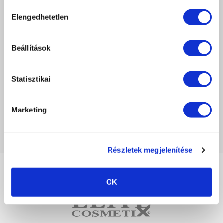
Hozzájárulás
Elengedhetetlen
kiválasztása
100% GARANCIA
TERMÉKCSERE, JÓTÁLLÁS*
Beállítások
ÜGYFÉLSZOLGÁLAT
8-17H TELEFONON, EMAILBEN
Statisztikai
Marketing
100% BIZTONSÁG
BIZTONSÁGOS VÁSÁRLÁS
Részletek megjelenítése
KAPCSOLAT
OK