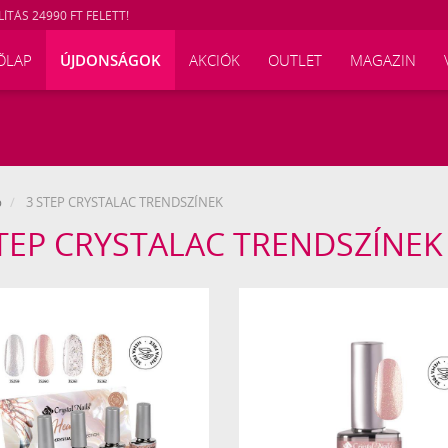
ÍTÁS 24990 FT FELETT!
ŐLAP
ÚJDONSÁGOK
AKCIÓK
OUTLET
MAGAZIN
p
3 STEP CRYSTALAC TRENDSZÍNEK
TEP CRYSTALAC TRENDSZÍNEK