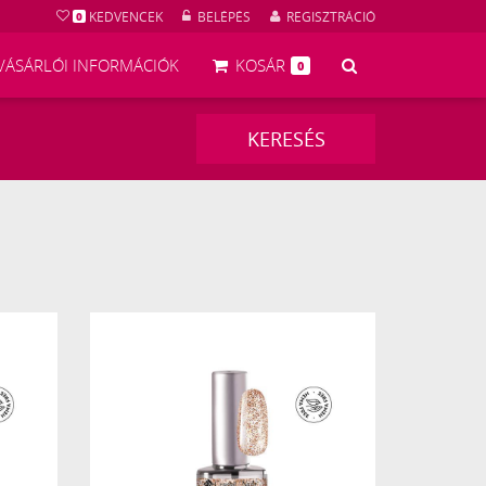
KEDVENCEK
BELÉPÉS
REGISZTRÁCIÓ
0
KERESÉS
VÁSÁRLÓI INFORMÁCIÓK
KOSÁR
0
KERESÉS