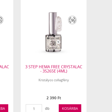
TALAC
3 STEP HEMA FREE CRYSTALAC
- 3S265E (4ML)
Kristályos csillagfény
2 390 Ft
RBA
db
KOSÁRBA