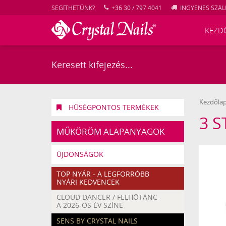
SEGÍTHETÜNK?
+36 30 / 797 4041
INGYENES SZÁLL
KEZD
Kezdőla
HŰSÉGPONTOS TERMÉKEK
3 S
MŰKÖRÖM ALAPANYAGOK
ÚJDONSÁGOK
TOP NYÁR - A LEGFORRÓBB
NYÁRI KEDVENCEK
CLOUD DANCER / FELHŐTÁNC -
A 2026-OS ÉV SZÍNE
SENS BY CRYSTAL NAILS