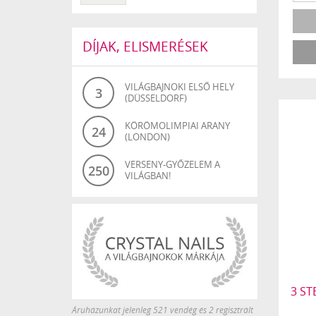
DÍJAK, ELISMERÉSEK
VILÁGBAJNOKI ELSŐ HELY
3
(DÜSSELDORF)
KÖRÖMOLIMPIAI ARANY
24
(LONDON)
VERSENY-GYŐZELEM A
250
VILÁGBAN!
3 ST
Áruházunkat jelenleg 521 vendég és 2 regisztrált