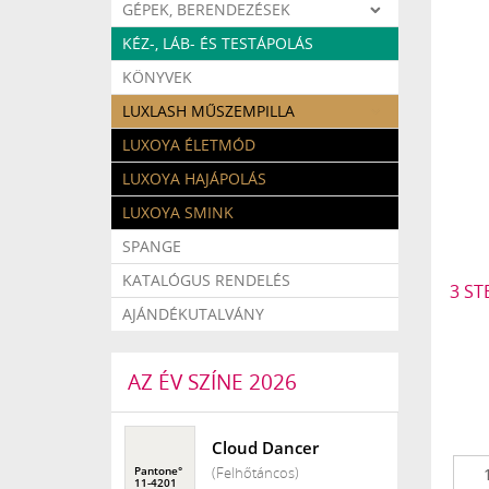
GÉPEK, BERENDEZÉSEK
KÉZ-, LÁB- ÉS TESTÁPOLÁS
KÖNYVEK
LUXLASH MŰSZEMPILLA
LUXOYA ÉLETMÓD
LUXOYA HAJÁPOLÁS
LUXOYA SMINK
SPANGE
KATALÓGUS RENDELÉS
3 ST
AJÁNDÉKUTALVÁNY
AZ ÉV SZÍNE 2026
Cloud Dancer
(Felhőtáncos)