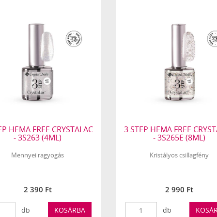
EP HEMA FREE CRYSTALAC
3 STEP HEMA FREE CRYS
- 3S263 (4ML)
- 3S265E (8ML)
Mennyei ragyogás
Kristályos csillagfény
2 390 Ft
2 990 Ft
db
KOSÁRBA
db
KOSÁ