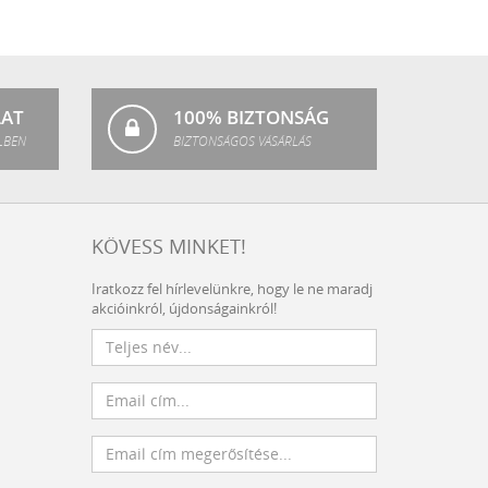
Crystal
Fashion
LAT
100% BIZTONSÁG
LBEN
BIZTONSÁGOS VÁSÁRLÁS
KÖVESS MINKET!
Iratkozz fel hírlevelünkre, hogy le ne maradj
akcióinkról, újdonságainkról!