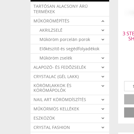
TARTÓSAN ALACSONY ÁRÚ
TERMÉKEK
MŰKÖRÖMÉPÍTÉS
AKRILZSELÉ
3 ST
SH
Műköröm porcelán porok
Előkészítő és segédfolyadékok
Műköröm zselék
ALAPOZÓ- ÉS FEDŐZSELÉK
CRYSTALAC (GÉL LAKK)
KÖRÖMLAKKOK ÉS
KÖRÖMÁPOLÓK
NAIL ART KÖRÖMDÍSZÍTÉS
MŰKÖRMÖS KELLÉKEK
ESZKÖZÖK
CRYSTAL FASHION