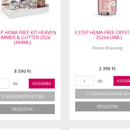
EP HEMA FREE KIT HEAVEN
3 STEP HEMA FREE CRYS
IMMER & GLITTER 2026
- 3S264 (4ML)
(4X4ML)
Rózsás fényesség
2 390 Ft
8 590 Ft
db
KOSÁ
db
KOSÁRBA
KEDVENCEKHEZ AD
KEDVENCEKHEZ AD
RÉSZLETEK
RÉSZLETEK