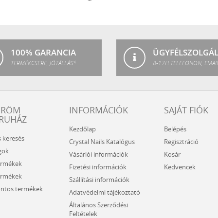
Crystal
P.Shine
SPA
100% GARANCIA
ÜGYFÉLSZOLGÁ
TERMÉKCSERE, JÓTÁLLÁS*
8-17H TELEFONON, EMAI
ÖRÖM
INFORMÁCIÓK
SAJÁT FIÓK
RUHÁZ
Kezdőlap
Belépés
s keresés
Crystal Nails Katalógus
Regisztráció
gok
Vásárlói információk
Kosár
ermékek
Fizetési információk
Kedvencek
ermékek
Szállítási információk
ntos termékek
Adatvédelmi tájékoztató
Általános Szerződési
Feltételek