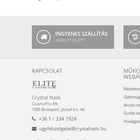
Crystal
LuXLash
Nails
INGYENES SZÁLLÍTÁS
24990 FT FELETT*
KAPCSOLAT
MŰK
WEBÁ
Részlete
Crystal
CosmoPro
Újdonsá
Crystal Nails
Nails
Kft.
CosmoPro Kft.
Akciós t
Hungary
1085
Budapest
,
József krt. 44.
Outlet t
+36 1 / 334 1924
Hűségpo
ugyfelszolgalat@crystalnails.hu
www.crystalnails.hu