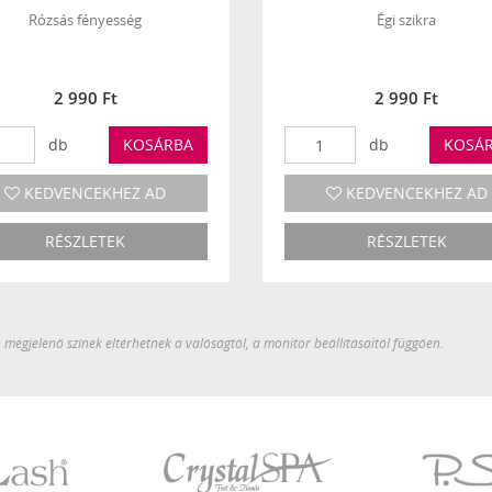
Rózsás fényesség
Égi szikra
2 990 Ft
2 990 Ft
db
KOSÁRBA
db
KOSÁ
KEDVENCEKHEZ AD
KEDVENCEKHEZ AD
RÉSZLETEK
RÉSZLETEK
megjelenő színek eltérhetnek a valóságtól, a monitor beállításaitól függően.