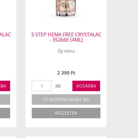
TALAC
3 STEP HEMA FREE CRYSTALAC
- 3S266E (4ML)
Égi szikra
2 390 Ft
RBA
db
KOSÁRBA
KEDVENCEKHEZ AD
RÉSZLETEK