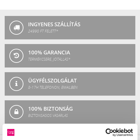
Crystal
Fashion
INGYENES SZÁLLÍTÁS
24990 FT FELETT*
100% GARANCIA
TERMÉKCSERE, JÓTÁLLÁS*
ÜGYFÉLSZOLGÁLAT
8-17H TELEFONON, EMAILBEN
100% BIZTONSÁG
BIZTONSÁGOS VÁSÁRLÁS