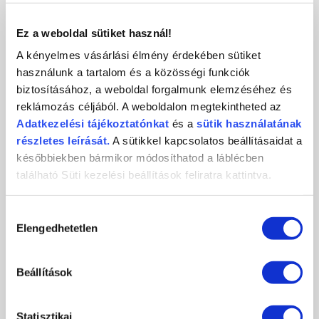
KAPCSOLAT
Ez a weboldal sütiket használ!
A kényelmes vásárlási élmény érdekében sütiket
használunk a tartalom és a közösségi funkciók
biztosításához, a weboldal forgalmunk elemzéséhez és
Crystal
CosmoPro
Crystal Nails
reklámozás céljából. A weboldalon megtekintheted az
Nails
Kft.
CosmoPro Kft.
Adatkezelési
tájékoztatónkat
és a
sütik használatának
Hungary
1085
Budapest
,
József krt. 44.
részletes leírását.
A sütikkel kapcsolatos beállításaidat a
+36 1 / 334 1924
későbbiekben bármikor módosíthatod a láblécben
ugyfelszolgalat@crystalnails.hu
található Süti kezelési beállítások feliratra kattintva.
www.crystalnails.hu
Hozzájárulás
Elengedhetetlen
kiválasztása
Beállítások
Statisztikai