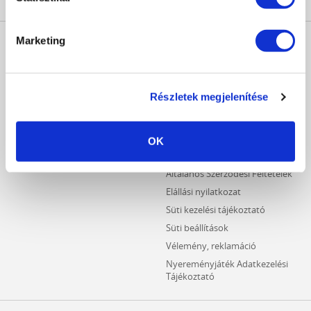
MŰKÖRÖM
INFORMÁCIÓK
Marketing
WEBÁRUHÁZ
Kezdőlap
Részletes keresés
Crystal Nails Katalógus
Újdonságok
Részletek megjelenítése
Vásárlói információk
Akciós termékek
Fizetési információk
Outlet termékek
Szállítási információk
OK
Hűségpontos termékek
Adatvédelmi tájékoztató
Általános Szerződési Feltételek
Elállási nyilatkozat
Süti kezelési tájékoztató
Süti beállítások
Vélemény, reklamáció
Nyereményjáték Adatkezelési
Tájékoztató