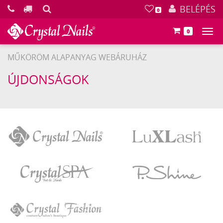
KERESÉS
BELÉPÉS
0
0
Főm
MŰKÖRÖM ALAPANYAG WEBÁRUHÁZ
ÚJDONSÁGOK
Crystal
LuXLash
Nails
Crystal
P.Shine
SPA