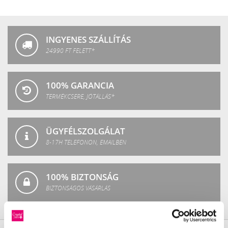
Crystal
Fashion
INGYENES SZÁLLÍTÁS
24990 FT FELETT*
100% GARANCIA
TERMÉKCSERE, JÓTÁLLÁS*
ÜGYFÉLSZOLGÁLAT
8-17H TELEFONON, EMAILBEN
100% BIZTONSÁG
BIZTONSÁGOS VÁSÁRLÁS