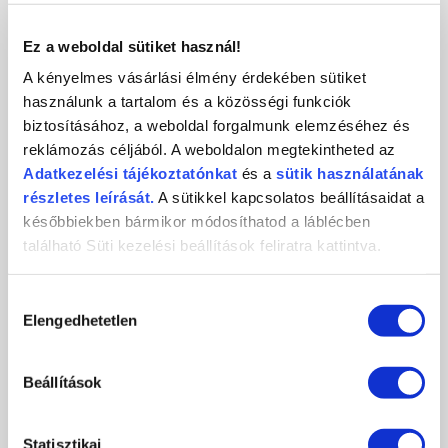
KAPCSOLAT
Ez a weboldal sütiket használ!
A kényelmes vásárlási élmény érdekében sütiket
használunk a tartalom és a közösségi funkciók
biztosításához, a weboldal forgalmunk elemzéséhez és
Crystal
CosmoPro
Crystal Nails
reklámozás céljából. A weboldalon megtekintheted az
Nails
Kft.
CosmoPro Kft.
Adatkezelési
tájékoztatónkat
és a
sütik használatának
Hungary
1085
Budapest
,
József krt. 44.
részletes leírását.
A sütikkel kapcsolatos beállításaidat a
+36 1 / 334 1924
későbbiekben bármikor módosíthatod a láblécben
ugyfelszolgalat@crystalnails.hu
található Süti kezelési beállítások feliratra kattintva.
www.crystalnails.hu
Hozzájárulás
Elengedhetetlen
kiválasztása
Beállítások
Statisztikai