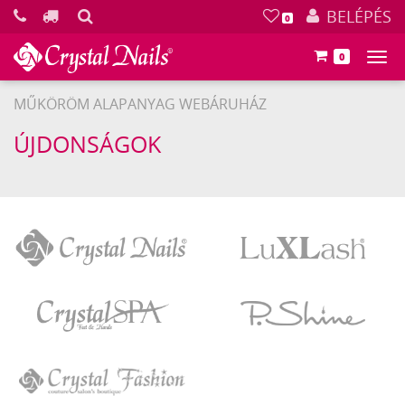
KERESÉS
BELÉPÉS
0
0
Főm
MŰKÖRÖM ALAPANYAG WEBÁRUHÁZ
ÚJDONSÁGOK
Crystal
LuXLash
Nails
Crystal
P.Shine
SPA