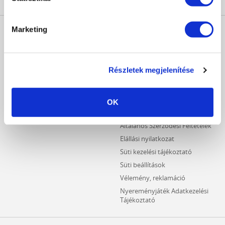
MŰKÖRÖM
INFORMÁCIÓK
Marketing
WEBÁRUHÁZ
Kezdőlap
Részletes keresés
Crystal Nails Katalógus
Újdonságok
Részletek megjelenítése
Vásárlói információk
Akciós termékek
Fizetési információk
Outlet termékek
Szállítási információk
OK
Hűségpontos termékek
Adatvédelmi tájékoztató
Általános Szerződési Feltételek
Elállási nyilatkozat
Süti kezelési tájékoztató
Süti beállítások
Vélemény, reklamáció
Nyereményjáték Adatkezelési
Tájékoztató