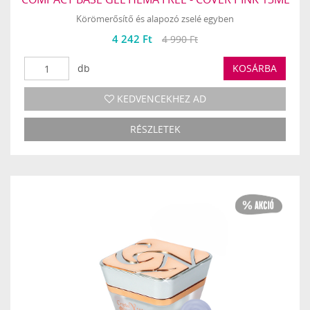
Körömerősítő és alapozó zselé egyben
4 242 Ft
4 990 Ft
db
KOSÁRBA
KEDVENCEKHEZ AD
RÉSZLETEK