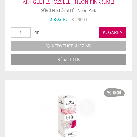
ART GEL FESTŐZSELÉ - NEON PINK (5ML)
SŰRŰ FESTŐZSELÉ - Neon Pink
2 303 Ft
3 290 Ft
db
KOSÁRBA
KEDVENCEKHEZ AD
RÉSZLETEK