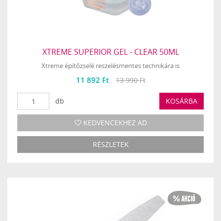
XTREME SUPERIOR GEL - CLEAR 50ML
Xtreme építőzselé reszelésmentes technikára is
11 892 Ft
13 990 Ft
db
KOSÁRBA
KEDVENCEKHEZ AD
RÉSZLETEK