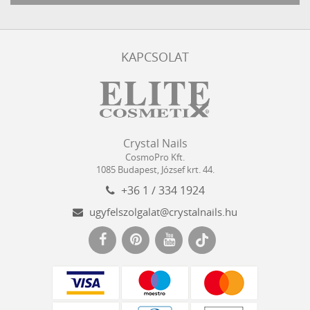
KAPCSOLAT
Crystal
CosmoPro
Crystal Nails
Nails
Kft.
CosmoPro Kft.
Hungary
1085
Budapest
,
József krt. 44.
+36 1 / 334 1924
ugyfelszolgalat@crystalnails.hu
www.crystalnails.hu