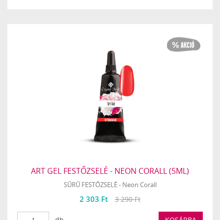
ART GEL FESTŐZSELÉ - NEON CORALL (5ML)
SŰRŰ FESTŐZSELÉ - Neon Corall
2 303 Ft
3 290 Ft
db
KOSÁRBA