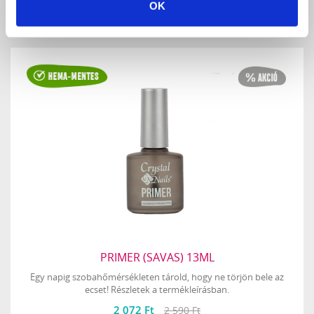
RÉSZLETEK
OK
PRIMER (SAVAS) 13ML
Egy napig szobahőmérsékleten tárold, hogy ne törjön bele az
ecset! Részletek a termékleírásban.
2 072 Ft
2 590 Ft