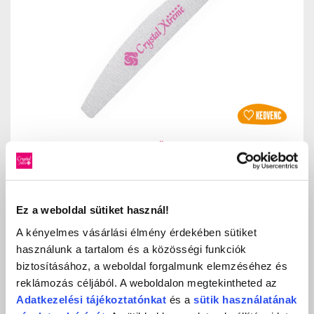
XTREME RESZELŐ 100/100 (LILA)
587 Ft
690 Ft
db
KOSÁRBA
Ez a weboldal sütiket használ!
KEDVENCEKHEZ AD
A kényelmes vásárlási élmény érdekében sütiket
használunk a tartalom és a közösségi funkciók
RÉSZLETEK
biztosításához, a weboldal forgalmunk elemzéséhez és
reklámozás céljából. A weboldalon megtekintheted az
Adatkezelési
tájékoztatónkat
és a
sütik használatának