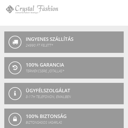
Crystal
P.Shine
SPA
Crystal
Fashion
INGYENES SZÁLLÍTÁS
24990 FT FELETT*
100% GARANCIA
TERMÉKCSERE, JÓTÁLLÁS*
ÜGYFÉLSZOLGÁLAT
8-17H TELEFONON, EMAILBEN
100% BIZTONSÁG
BIZTONSÁGOS VÁSÁRLÁS