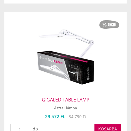
GIGALED TABLE LAMP
Asztali lámpa
29 572 Ft
34 790 Ft
db
KOSÁRBA