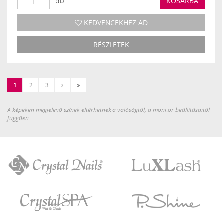
db
KOSÁRBA
KEDVENCEKHEZ AD
RÉSZLETEK
Következő
Utolsó
1
2
3
›
»
A képeken megjelenő színek eltérhetnek a valóságtól, a monitor beállításaitól
függően.
Crystal
LuXLash
Nails