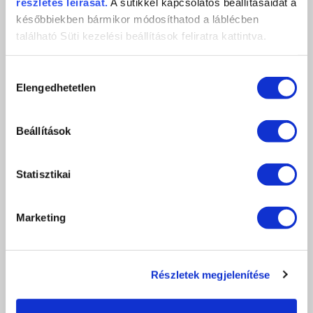
részletes leírását.
A sütikkel kapcsolatos beállításaidat a
későbbiekben bármikor módosíthatod a láblécben
található Süti kezelési beállítások feliratra kattintva.
Hozzájárulás
Elengedhetetlen
kiválasztása
Beállítások
Statisztikai
HEMA FREE PEARLY TOP GEL 4ML
Marketing
2 542 Ft
2 990 Ft
db
KOSÁRBA
Részletek megjelenítése
KEDVENCEKHEZ AD