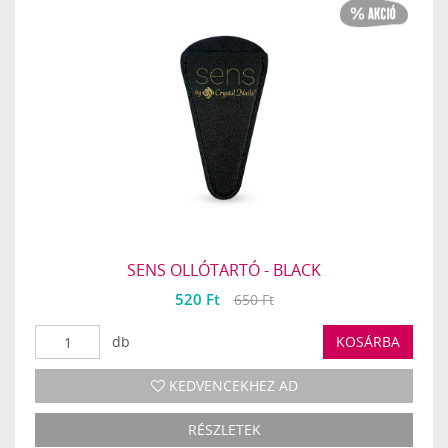
SENS OLLÓTARTÓ - BLACK
520 Ft
650 Ft
db
KOSÁRBA
KEDVENCEKHEZ AD
RÉSZLETEK