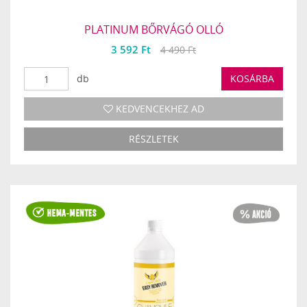
PLATINUM BŐRVÁGÓ OLLÓ
3 592 Ft
4 490 Ft
db
KOSÁRBA
KEDVENCEKHEZ AD
RÉSZLETEK