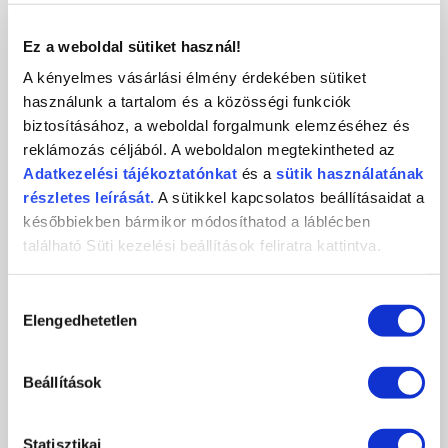
KAPCSOLAT
Ez a weboldal sütiket használ!
A kényelmes vásárlási élmény érdekében sütiket
használunk a tartalom és a közösségi funkciók
biztosításához, a weboldal forgalmunk elemzéséhez és
Crystal
CosmoPro
Crystal Nails
reklámozás céljából. A weboldalon megtekintheted az
Nails
Kft.
CosmoPro Kft.
Adatkezelési
tájékoztatónkat
és a
sütik használatának
Hungary
1085
Budapest
,
József krt. 44.
részletes leírását.
A sütikkel kapcsolatos beállításaidat a
+36 1 / 334 1924
későbbiekben bármikor módosíthatod a láblécben
ugyfelszolgalat@crystalnails.hu
található Süti kezelési beállítások feliratra kattintva.
www.crystalnails.hu
Hozzájárulás
Elengedhetetlen
kiválasztása
Beállítások
Statisztikai