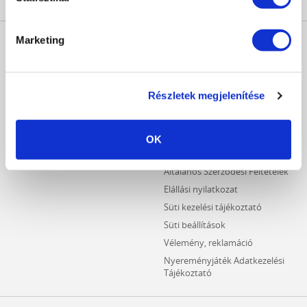
MŰKÖRÖM
INFORMÁCIÓK
Marketing
WEBÁRUHÁZ
Kezdőlap
Részletes keresés
Crystal Nails Katalógus
Újdonságok
Részletek megjelenítése
Vásárlói információk
Akciós termékek
Fizetési információk
Outlet termékek
Szállítási információk
OK
Hűségpontos termékek
Adatvédelmi tájékoztató
Általános Szerződési Feltételek
Elállási nyilatkozat
Süti kezelési tájékoztató
Süti beállítások
Vélemény, reklamáció
Nyereményjáték Adatkezelési
Tájékoztató