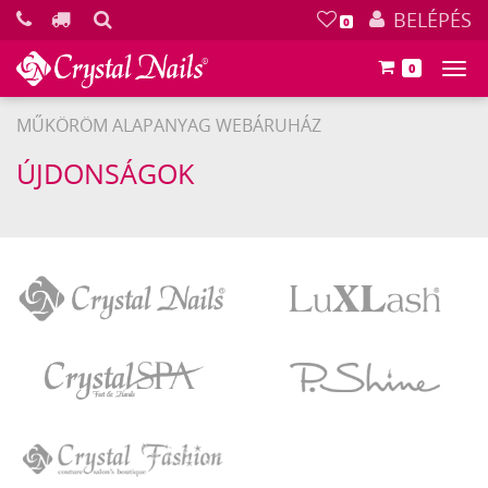
KERESÉS
BELÉPÉS
0
0
Főm
MŰKÖRÖM ALAPANYAG WEBÁRUHÁZ
ÚJDONSÁGOK
Crystal
LuXLash
Nails
Crystal
P.Shine
SPA