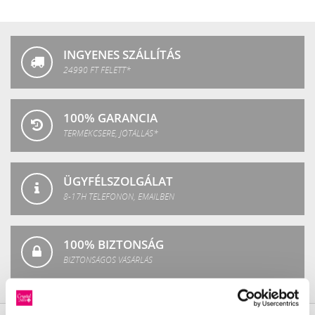
Crystal
Fashion
INGYENES SZÁLLÍTÁS
24990 FT FELETT*
100% GARANCIA
TERMÉKCSERE, JÓTÁLLÁS*
ÜGYFÉLSZOLGÁLAT
8-17H TELEFONON, EMAILBEN
100% BIZTONSÁG
BIZTONSÁGOS VÁSÁRLÁS