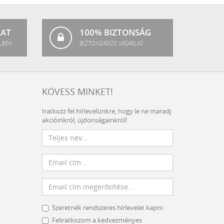
Fashion
LAT
100% BIZTONSÁG
LBEN
BIZTONSÁGOS VÁSÁRLÁS
KÖVESS MINKET!
Iratkozz fel hírlevelünkre, hogy le ne maradj
akcióinkról, újdonságainkról!
Szeretnék rendszeres hírlevelet kapni.
Feliratkozom a kedvezményes