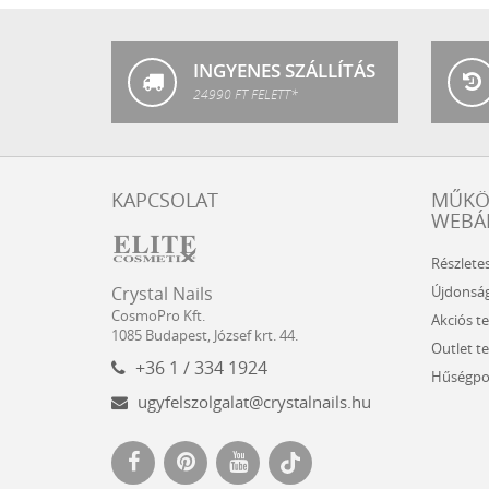
Nails
INGYENES SZÁLLÍTÁS
24990 FT FELETT*
KAPCSOLAT
MŰK
WEBÁ
Részlete
Crystal
CosmoPro
Újdonsá
Crystal Nails
Nails
Kft.
CosmoPro Kft.
Akciós t
Hungary
1085
Budapest
,
József krt. 44.
Outlet t
+36 1 / 334 1924
Hűségpo
ugyfelszolgalat@crystalnails.hu
www.crystalnails.hu