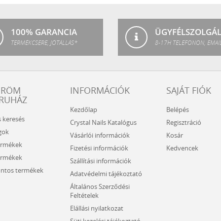
SPA
100% GARANCIA
ÜGYFÉLSZOLGÁ
TERMÉKCSERE, JÓTÁLLÁS*
8-17H TELEFONON, EMAI
ÖRÖM
INFORMÁCIÓK
SAJÁT FIÓK
RUHÁZ
Kezdőlap
Belépés
s keresés
Crystal Nails Katalógus
Regisztráció
gok
Vásárlói információk
Kosár
ermékek
Fizetési információk
Kedvencek
ermékek
Szállítási információk
ntos termékek
Adatvédelmi tájékoztató
Általános Szerződési
Feltételek
Elállási nyilatkozat
Süti kezelési tájékoztató