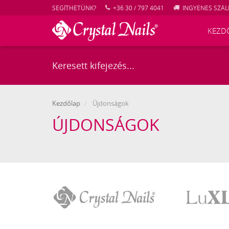
SEGÍTHETÜNK?
+36 30 / 797 4041
INGYENES SZÁLL
KEZD
Kezdőlap
Újdonságok
ÚJDONSÁGOK
Crystal
LuXLash