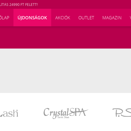
ÍTÁS 24990 FT FELETT!
ŐLAP
ÚJDONSÁGOK
AKCIÓK
OUTLET
MAGAZIN
Crystal
P.Shine