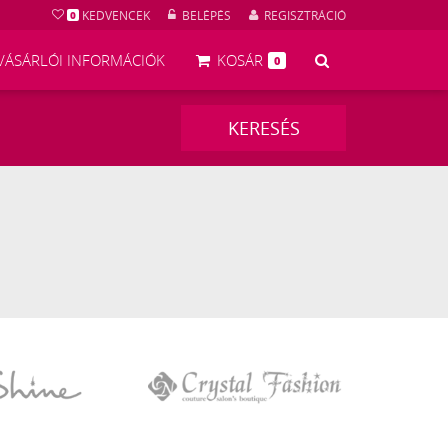
KEDVENCEK
BELÉPÉS
REGISZTRÁCIÓ
0
KERESÉS
VÁSÁRLÓI INFORMÁCIÓK
KOSÁR
0
KERESÉS
Crystal